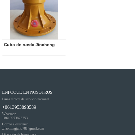
Cubo de rueda Jincheng
ENFOQUE EN NOSOTROS
Línea directa de servicio nacional
+8613953898589
Whatsapp
+8613953875753
Correo electrónico
zhaomingjun678@gmail.com
Dirección de la empresa