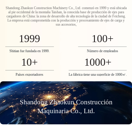
Shandong Zhaokun Construction Machinery Co., Ltd. comenzó en 1999 y está ubicada
al pie occidental de la montaña Taishan, la conocida base de producción de ejes para
cargadores de China: la zona de desarrollo de alta tecnología de la ciudad de Feicheng.
La empresa está comprometida con la producción y procesamiento de ejes de carga y
sus accesorios,
1999
100
+
Shitian fue fundada en 1999.
Número de empleados
10
+
1000
+
Países exportadores
La fábrica tiene una superficie de 1000㎡.
Shandong Zhaokun Construcción
Maquinaria Co., Ltd.