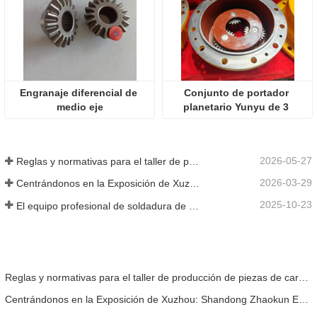
Engranaje diferencial de 
Conjunto de portador 
medio eje
planetario Yunyu de 3 
toneladas
2026-05-27
Reglas y normativas para el taller de producción de piezas de cargadoras ——Shandong Zhaokun Engineering Machinery Co., Ltd
2026-03-29
Centrándonos en la Exposición de Xuzhou: Shandong Zhaokun Engineering Machinery Co., Ltd. interpreta la nueva fortaleza de las piezas de cargadoras con "ventaja de origen".
2025-10-23
El equipo profesional de soldadura de Shandong Zhaokun Engineering Machinery Co., Ltd. ha permitido que sus productos alcancen un nivel de excelencia en el sector.
Reglas y normativas para el taller de producción de piezas de cargadoras ——Shandong Zhaokun Engineering Machinery Co., Ltd
Centrándonos en la Exposición de Xuzhou: Shandong Zhaokun Engineering Machinery Co., Ltd. interpreta la nueva fortaleza de las piezas de cargadoras con "ventaja de origen".