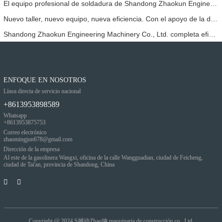
El equipo profesional de soldadura de Shandong Zhaokun Engineering Machinery Co., Ltd. ha permitido que sus productos alcancen un nivel de excelencia en el sector.
Nuevo taller, nuevo equipo, nueva eficiencia. Con el apoyo de la dirección, el Proyecto Zhaokun ha dado un nuevo paso adelante.
Shandong Zhaokun Engineering Machinery Co., Ltd. completa eficientemente los pedidos de los clientes.
ENFOQUE EN NOSOTROS
Línea directa de servicio nacional
+8613953898589
Whatsapp
+8613953875753
Correo electrónico
zhaomingjun678@gmail.com
Dirección de la empresa
Al este de la gasolinera Wangxi, oficina de la calle Wangguadian, ciudad de Feicheng,
ciudad de Tai'an, provincia de Shandong, China
Copyright @ 2024
S撼动Zhao坤 maquinaria de construcción co., Ltd.