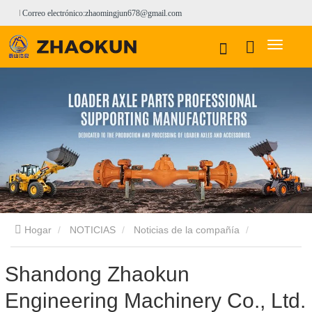
Correo electrónico:zhaomingjun678@gmail.com
Hogar
NOTICIAS
Noticias de la compañía
Shandong Zhaokun Engineering Machinery Co., Ltd. ha
Shandong Zhaokun
Engineering Machinery Co., Ltd.
completado el ensamblaje de productos diversificados y los