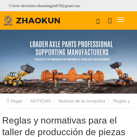
Correo electrónico:zhaomingjun678@gmail.com
Hogar
NOTICIAS
Noticias de la compañía
Reglas y
normativas para el taller de producción de piezas de
Reglas y normativas para el
taller de producción de piezas
cargadoras ——Shandong Zhaokun Engineering Machinery