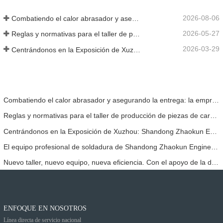
2026-08-06
Combatiendo el calor abrasador y asegurando la entrega: la empresa completó con éxito la tarea de envío de accesorios para cargadoras
2026-05-27
Reglas y normativas para el taller de producción de piezas de cargadoras ——Shandong Zhaokun Engineering Machinery Co., Ltd
2026-03-29
Centrándonos en la Exposición de Xuzhou: Shandong Zhaokun Engineering Machinery Co., Ltd. interpreta la nueva fortaleza de las piezas de cargadoras con "ventaja de origen".
Combatiendo el calor abrasador y asegurando la entrega: la empresa completó con éxito la tarea de envío de accesorios para cargadoras
Reglas y normativas para el taller de producción de piezas de cargadoras ——Shandong Zhaokun Engineering Machinery Co., Ltd
Centrándonos en la Exposición de Xuzhou: Shandong Zhaokun Engineering Machinery Co., Ltd. interpreta la nueva fortaleza de las piezas de cargadoras con "ventaja de origen".
El equipo profesional de soldadura de Shandong Zhaokun Engineering Machinery Co., Ltd. ha permitido que sus productos alcancen un nivel de excelencia en el sector.
Nuevo taller, nuevo equipo, nueva eficiencia. Con el apoyo de la dirección, el Proyecto Zhaokun ha dado un nuevo paso adelante.
ENFOQUE EN NOSOTROS
Línea directa de servicio nacional