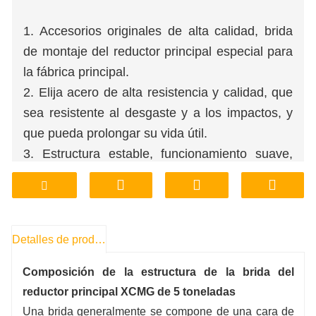
1. Accesorios originales de alta calidad, brida
de montaje del reductor principal especial para
la fábrica principal.
2. Elija acero de alta resistencia y calidad, que
sea resistente al desgaste y a los impactos, y
que pueda prolongar su vida útil.
3. Estructura estable, funcionamiento suave,
bajo nivel de ruido por vibración y excelente
ajuste de las conexiones.
4. Fabricado por la fábrica de origen, con
posibilidad de procesamiento basado en planos
Detalles de producto
y personalización no estándar.
Composición de la estructura de la brida del
5. Suministro directo de fábrica, ahorrando en
reductor principal XCMG de 5 toneladas
el precio medio, el precio más asequible, al
Una brida generalmente se compone de una cara de