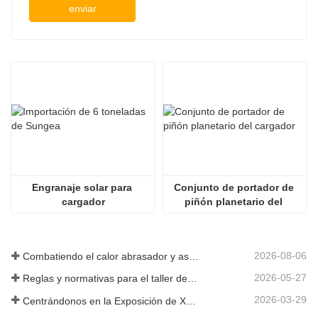
enviar
Engranaje solar para 
Conjunto de portador de 
cargador
piñón planetario del 
cargador
2026-08-06
Combatiendo el calor abrasador y asegurando la entrega: la empresa completó con éxito la tarea de envío de accesorios para cargadoras
2026-05-27
Reglas y normativas para el taller de producción de piezas de cargadoras ——Shandong Zhaokun Engineering Machinery Co., Ltd
2026-03-29
Centrándonos en la Exposición de Xuzhou: Shandong Zhaokun Engineering Machinery Co., Ltd. interpreta la nueva fortaleza de las piezas de cargadoras con "ventaja de origen".