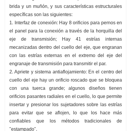
tiempo que se garantiza una calidad de
brida y un muñón, y sus características estructurales
producto fiable.
específicas son las siguientes:
6. La fábrica cuenta con existencias suficientes,
1. Interfaz de conexión: Hay 8 orificios para pernos en
servicios integrales de almacenamiento,
el panel para la conexión a través de la horquilla del
distribución y logística, y una entrega eficiente y
eje de transmisión; Hay 41 estrías internas
rápida.
mecanizadas dentro del cuello del eje, que engranan
con las estrías externas en el extremo del eje del
engranaje de transmisión para transmitir el par.
2. Apriete y sistema antiaflojamiento: En el centro del
cuello del eje hay un orificio roscado que se bloquea
con una tuerca grande; algunos diseños tienen
orificios pasantes radiales en el cuello, lo que permite
insertar y presionar los sujetadores sobre las estrías
para evitar que se aflojen, lo que los hace más
confiables que los métodos tradicionales de
"estampado".