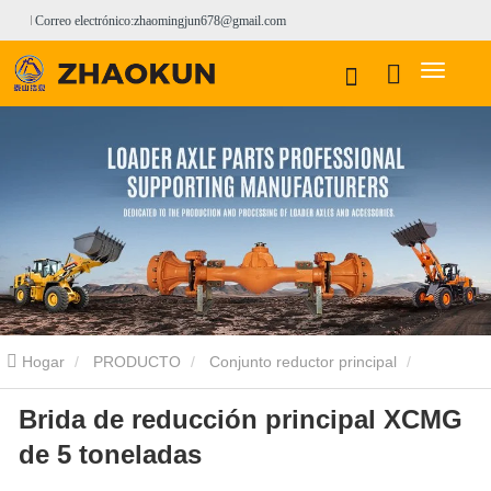
Correo electrónico:zhaomingjun678@gmail.com
Hogar
PRODUCTO
Conjunto reductor principal
Brida de reducción principal XCMG
Ensamblaje del reductor principal XCMG
Brida de reducción
de 5 toneladas
principal XCMG de 5 toneladas