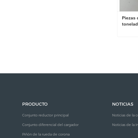
Piezas 
tonelad
cónicos
Contac
PRODUCTO
NOTICIAS
Conjunto reductor principal
Noticias de la
Conjunto diferencial del cargador
Noticias de la I
Piñón de la rueda de corona