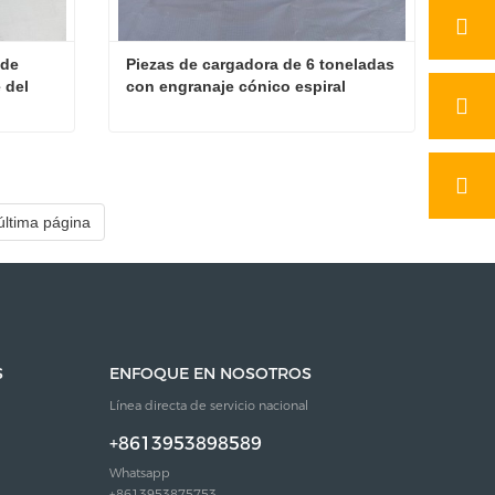
de 
Piezas de cargadora de 6 toneladas 
 del 
con engranaje cónico espiral 
accionado por el maestro
Par de engranajes espirales de transmisión principal del eje del cargador
Piezas de cargadora de 6 toneladas con engranaje cónico espiral accionado por el maestro
Contacta ahora
última página
S
ENFOQUE EN NOSOTROS
Línea directa de servicio nacional
+8613953898589
Whatsapp
+8613953875753