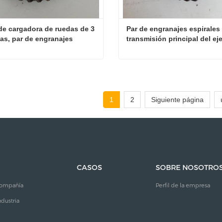
de cargadora de ruedas de 3 
Par de engranajes espirales 
as, par de engranajes 
transmisión principal del eje
 de transmisión principal
cargador
Piezas de cargadora de ruedas de 3 toneladas, par de engranajes cónicos de transmisión principal
ta ahora
Contacta ahora
1
2
Siguiente página
CASOS
SOBRE NOSOTRO
 compañía
Perfil de la empresa
ndustria