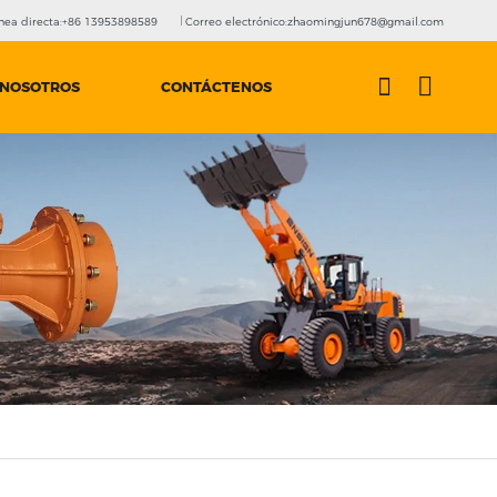
nea directa:+86 13953898589
Correo electrónico:zhaomingjun678@gmail.com
 NOSOTROS
CONTÁCTENOS