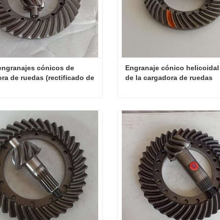
engranajes cónicos de 
Engranaje cónico helicoidal 
ra de ruedas (rectificado de 
de la cargadora de ruedas
jes)
Par de engranajes cónicos de cargadora de ruedas (rectificado de engranajes)
ta ahora
Contacta ahora