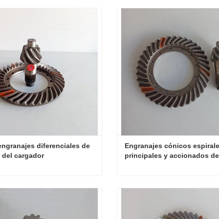
engranajes diferenciales de 
Engranajes cónicos espirale
a del cargador
principales y accionados del
cargador
Par de engranajes diferenciales de la pieza del cargador
ta ahora
Contacta ahora