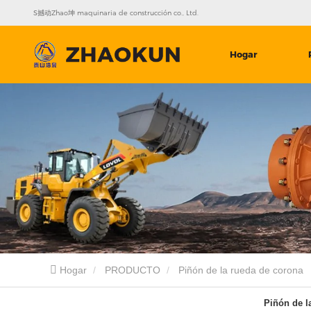
S撼动Zhao坤 maquinaria de construcción co., Ltd.
Hogar
Hogar
PRODUCTO
Piñón de la rueda de corona
Piñón de l