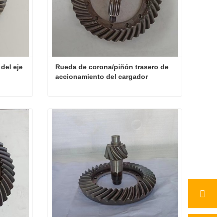
del eje 
Rueda de corona/piñón trasero de 
accionamiento del cargador
Engranaje cónico helicoidal del eje de la cargadora de ruedas
Rueda de corona/piñón trasero de accionamiento del cargador
Contacta ahora