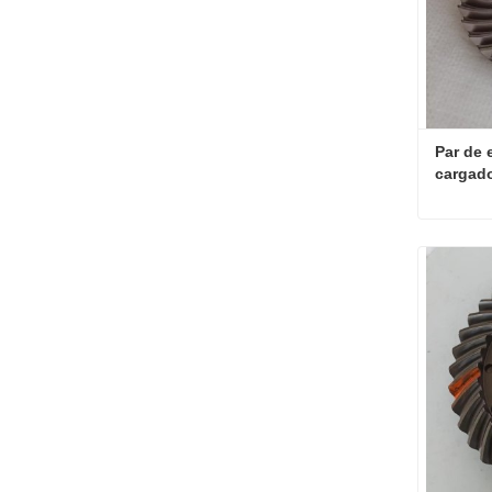
Par de 
cargado
engrana
Contac