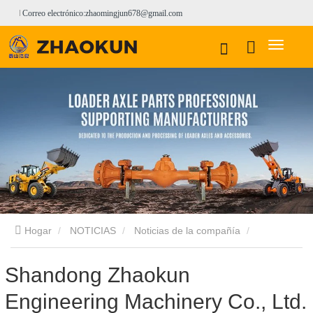
Correo electrónico:zhaomingjun678@gmail.com
Hogar
NOTICIAS
Noticias de la compañía
Shandong Zhaokun Engineering Machinery Co., Ltd. completa
Shandong Zhaokun
Engineering Machinery Co., Ltd.
eficientemente los pedidos de los clientes.