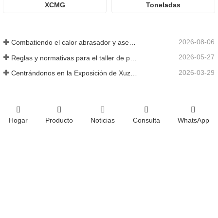
XCMG
Toneladas
2026-08-06
Combatiendo el calor abrasador y asegurando la entrega: la empresa completó con éxito la tarea de envío de accesorios para cargadoras
2026-05-27
Reglas y normativas para el taller de producción de piezas de cargadoras ——Shandong Zhaokun Engineering Machinery Co., Ltd
2026-03-29
Centrándonos en la Exposición de Xuzhou: Shandong Zhaokun Engineering Machinery Co., Ltd. interpreta la nueva fortaleza de las piezas de cargadoras con "ventaja de origen".
Hogar
Producto
Noticias
Consulta
WhatsApp
Combatiendo el calor abrasador y asegurando la entrega: la empresa completó con éxito la tarea de envío de accesorios para cargadoras
Reglas y normativas para el taller de producción de piezas de cargadoras ——Shandong Zhaokun Engineering Machinery Co., Ltd
Centrándonos en la Exposición de Xuzhou: Shandong Zhaokun Engineering Machinery Co., Ltd. interpreta la nueva fortaleza de las piezas de cargadoras con "ventaja de origen".
El equipo profesional de soldadura de Shandong Zhaokun Engineering Machinery Co., Ltd. ha permitido que sus productos alcancen un nivel de excelencia en el sector.
Nuevo taller, nuevo equipo, nueva eficiencia. Con el apoyo de la dirección, el Proyecto Zhaokun ha dado un nuevo paso adelante.