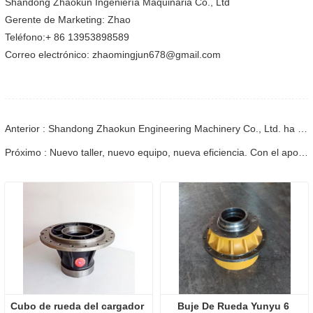
Shandong Zhaokun Ingeniería Maquinaria Co., Ltd
Gerente de Marketing: Zhao
Teléfono:+ 86 13953898589
Correo electrónico: zhaomingjun678@gmail.com
Anterior : Shandong Zhaokun Engineering Machinery Co., Ltd. ha completado el ensamblaje de productos diversificados y los entregó a tiempo
Próximo : Nuevo taller, nuevo equipo, nueva eficiencia. Con el apoyo de la dirección, el Proyecto Zhaokun ha dado un nuevo paso adelante.
Cubo de rueda del cargador 
Buje De Rueda Yunyu 6 