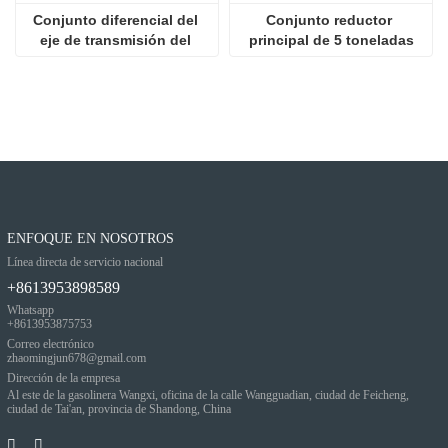
Conjunto diferencial del 
Conjunto reductor 
eje de transmisión del 
principal de 5 toneladas
cargador
ENFOQUE EN NOSOTROS
Línea directa de servicio nacional
+8613953898589
Whatsapp
+8613953875753
Correo electrónico
zhaomingjun678@gmail.com
Dirección de la empresa
Al este de la gasolinera Wangxi, oficina de la calle Wangguadian, ciudad de Feicheng,
ciudad de Tai'an, provincia de Shandong, China