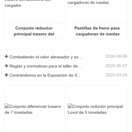
Conjunto reductor 
Pastillas de freno para 
principal trasero del 
cargadoras de ruedas
accesorio del cargador
2026-08-06
Combatiendo el calor abrasador y asegurando la entrega: la empresa completó con éxito la tarea de envío de accesorios para cargadoras
2026-05-27
Reglas y normativas para el taller de producción de piezas de cargadoras ——Shandong Zhaokun Engineering Machinery Co., Ltd
2026-03-29
Centrándonos en la Exposición de Xuzhou: Shandong Zhaokun Engineering Machinery Co., Ltd. interpreta la nueva fortaleza de las piezas de cargadoras con "ventaja de origen".