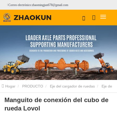
Correo electrónico:zhaomingjun678@gmail.com
Hogar
PRODUCTO
Eje del cargador de ruedas
Eje de
Manguito de conexión del cubo de
cargadora de ruedas LOVOL
Manguito de conexión del cubo de
rueda Lovol
rueda Lovol