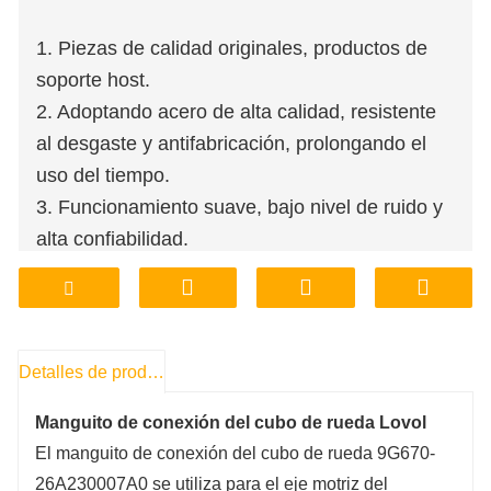
1. Piezas de calidad originales, productos de
soporte host.
2. Adoptando acero de alta calidad, resistente
al desgaste y antifabricación, prolongando el
uso del tiempo.
3. Funcionamiento suave, bajo nivel de ruido y
alta confiabilidad.
4. Tienda de fábrica, personalización de
procesamiento de soporte.
5. Precio asequible, garantía de calidad.
6. Almacenamiento, entrega, transporte en
Detalles de producto
fábrica, conveniente y rápido.
Manguito de conexión del cubo de rueda Lovol
El manguito de conexión del cubo de rueda 9G670-
26A230007A0 se utiliza para el eje motriz del