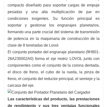
trabajo específicas.
compacto diseñado para soportar cargas de empuje
pesadas y una alta multiplicación de par en
5. Solución rentable con control de calidad
condiciones exigentes. Su función principal es
integral y soporte postventa.
soportar y gestionar los engranajes planetarios,
formando una parte crucial del sistema de transmisión
6. Stock listo en almacén, garantizando entrega
de potencia en la maquinaria de construcción de la
rápida y servicio logístico eficiente.
clase de 8 toneladas de Lovol.
El conjunto portador del engranaje planetario (9H801-
26A230002A0) forma el eje motriz LOVOL junto con
componentes como el conjunto de la corona dentada,
el disco de freno, el cubo de la rueda, la pinza de
freno, el conjunto del reductor principal, el semieje y la
carcasa del eje.
Las características del producto, las prestaciones
de rendimiento y sus tres ventajas funcionales