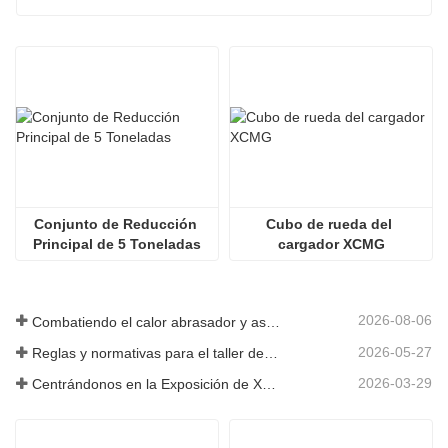
Conjunto de Reducción 
Cubo de rueda del 
Principal de 5 Toneladas
cargador XCMG
2026-08-06
Combatiendo el calor abrasador y asegurando la entrega: la empresa completó con éxito la tarea de envío de accesorios para cargadoras
2026-05-27
Reglas y normativas para el taller de producción de piezas de cargadoras ——Shandong Zhaokun Engineering Machinery Co., Ltd
2026-03-29
Centrándonos en la Exposición de Xuzhou: Shandong Zhaokun Engineering Machinery Co., Ltd. interpreta la nueva fortaleza de las piezas de cargadoras con "ventaja de origen".