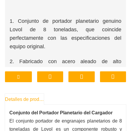
1. Conjunto de portador planetario genuino
Lovol de 8 toneladas, que coincide
perfectamente con las especificaciones del
equipo original.
2. Fabricado con acero aleado de alto
rendimiento, excelente resistencia al desgaste
y durabilidad a largo plazo.
3. Transmisión de potencia suave, bajo ruido
Detalles de producto
operativo y fiabilidad estructural superior.
Conjunto del Portador Planetario del Cargador
4. Suministro directo de fábrica, con soporte
El conjunto portador de engranajes planetarios de 8
para personalización según condiciones de
toneladas de Lovol es un componente robusto y