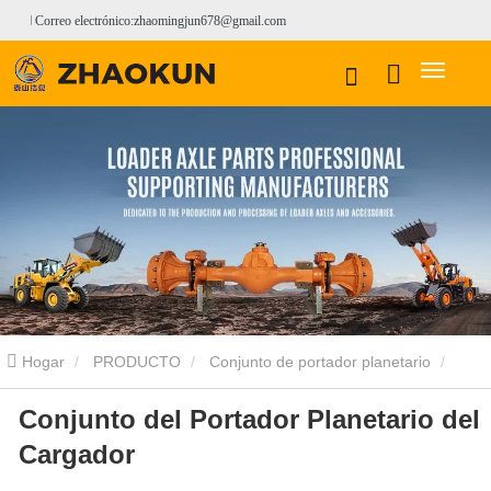
Correo electrónico:zhaomingjun678@gmail.com
Hogar
PRODUCTO
Conjunto de portador planetario
Conjunto del Portador Planetario del
Conjunto de portador planetario LOVOL
Conjunto del Portador
Cargador
Planetario del Cargador