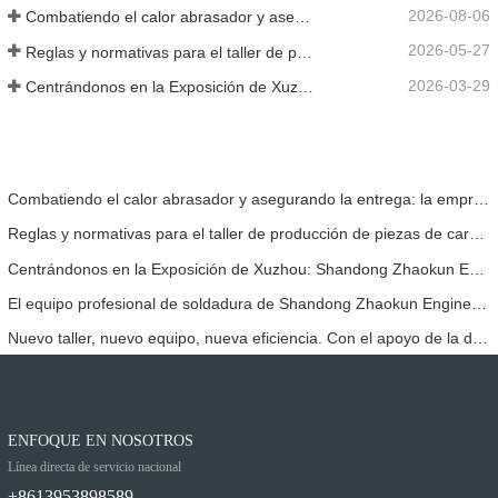
2026-08-06
Combatiendo el calor abrasador y asegurando la entrega: la empresa completó con éxito la tarea de envío de accesorios para cargadoras
2026-05-27
Reglas y normativas para el taller de producción de piezas de cargadoras ——Shandong Zhaokun Engineering Machinery Co., Ltd
2026-03-29
Centrándonos en la Exposición de Xuzhou: Shandong Zhaokun Engineering Machinery Co., Ltd. interpreta la nueva fortaleza de las piezas de cargadoras con "ventaja de origen".
Combatiendo el calor abrasador y asegurando la entrega: la empresa completó con éxito la tarea de envío de accesorios para cargadoras
Reglas y normativas para el taller de producción de piezas de cargadoras ——Shandong Zhaokun Engineering Machinery Co., Ltd
Centrándonos en la Exposición de Xuzhou: Shandong Zhaokun Engineering Machinery Co., Ltd. interpreta la nueva fortaleza de las piezas de cargadoras con "ventaja de origen".
El equipo profesional de soldadura de Shandong Zhaokun Engineering Machinery Co., Ltd. ha permitido que sus productos alcancen un nivel de excelencia en el sector.
Nuevo taller, nuevo equipo, nueva eficiencia. Con el apoyo de la dirección, el Proyecto Zhaokun ha dado un nuevo paso adelante.
ENFOQUE EN NOSOTROS
Línea directa de servicio nacional
+8613953898589