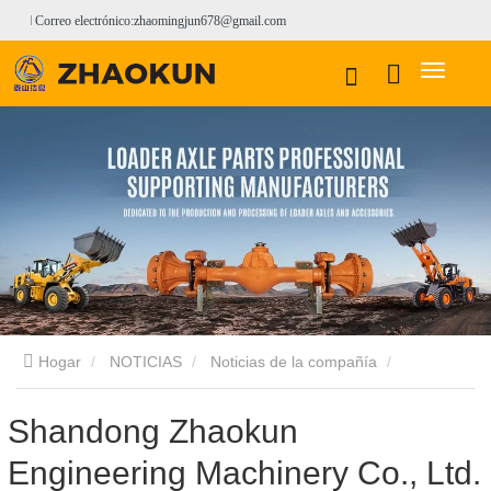
Correo electrónico:zhaomingjun678@gmail.com
Hogar
NOTICIAS
Noticias de la compañía
Shandong Zhaokun Engineering Machinery Co., Ltd. debuta en
Shandong Zhaokun
Engineering Machinery Co., Ltd.
la Exposición BMW de Shanghái 2024