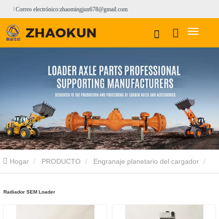
Correo electrónico:zhaomingjun678@gmail.com
Hogar
PRODUCTO
Engranaje planetario del cargador
Engranaje planetario del cargador DooSAN
Radiador de
Radiador SEM Loader
cargador
Radiador sin cargador