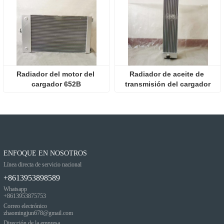
Radiador del motor del 
Radiador de aceite de 
cargador 652B
transmisión del cargador
ENFOQUE EN NOSOTROS
Línea directa de servicio nacional
+8613953898589
Whatsapp
+8613953875753
Correo electrónico
zhaomingjun678@gmail.com
Dirección de la empresa