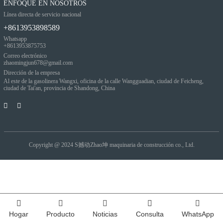
ENFOQUE EN NOSOTROS
Línea directa de servicio nacional
+8613953898589
Whatsapp
+8613953875753
Correo electrónico
zhaomingjun678@gmail.com
Dirección de la empresa
Al este de la gasolinera Wangxi, oficina de la calle Wangguadian, ciudad de Feicheng,
ciudad de Tai'an, provincia de Shandong, China
Copyright @ 2024
S撼动Zhao坤 maquinaria de construcción co., Ltd.
Hogar
Producto
Noticias
Consulta
WhatsApp