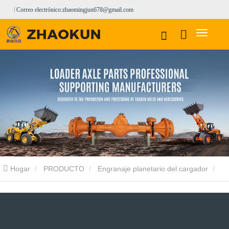
Correo electrónico:zhaomingjun678@gmail.com
Hogar
PRODUCTO
Engranaje planetario del cargador
Engranaje planetario del cargador YunYu