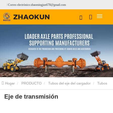
Correo electrónico:zhaomingjun678@gmail.com
Hogar
PRODUCTO
Tubos del eje del cargador
Tubos
Eje de transmisión
de eje de cargador ENSIGN
Eje de transmisión