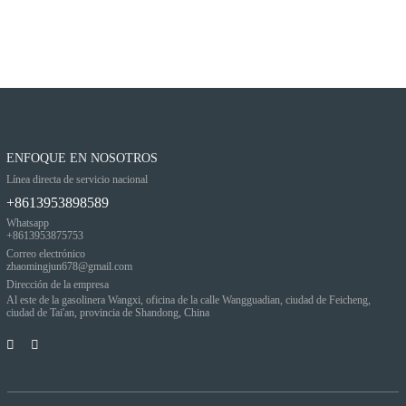
ENFOQUE EN NOSOTROS
Línea directa de servicio nacional
+8613953898589
Whatsapp
+8613953875753
Correo electrónico
zhaomingjun678@gmail.com
Dirección de la empresa
Al este de la gasolinera Wangxi, oficina de la calle Wangguadian, ciudad de Feicheng,
ciudad de Tai'an, provincia de Shandong, China