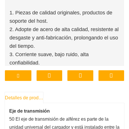
1. Piezas de calidad originales, productos de
soporte del host.
2. Adopte de acero de alta calidad, resistente al
desgaste y anti-fabricación, prolongando el uso
del tiempo.
3. Corriente suave, bajo ruido, alta
confiabilidad.
4. Tienda de fábrica, personalización de
procesamiento de soporte.
5. Precio asequible, garantía de calidad.
6. Almacenamiento de fábrica, entrega,
Detalles de producto
transporte, conveniente y rápido.
Eje de transmisión
50 El eje de transmisión de alférez es parte de la
unidad universal del cargador y está instalado entre la