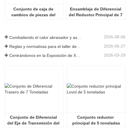
Conjunto de caja de 
Ensamblaje de Diferencial 
cambios de piezas del 
del Reductor Principal de 7 
cargador
Toneladas
2026-08-06
Combatiendo el calor abrasador y asegurando la entrega: la empresa completó con éxito la tarea de envío de accesorios para cargadoras
2026-05-27
Reglas y normativas para el taller de producción de piezas de cargadoras ——Shandong Zhaokun Engineering Machinery Co., Ltd
2026-03-29
Centrándonos en la Exposición de Xuzhou: Shandong Zhaokun Engineering Machinery Co., Ltd. interpreta la nueva fortaleza de las piezas de cargadoras con "ventaja de origen".
Conjunto de Diferencial 
Conjunto reductor 
del Eje de Transmisión del 
principal de 5 toneladas
Cargador