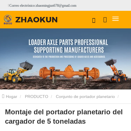
Correo electrónico:zhaomingjun678@gmail.com
Hogar
PRODUCTO
Conjunto de portador planetario
Montaje del portador planetario del
Conjunto de portador planetario ENSIGN
Montaje del portador
cargador de 5 toneladas
planetario del cargador de 5 toneladas