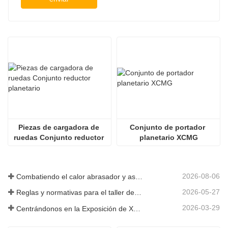
Piezas de cargadora de 
Conjunto de portador 
ruedas Conjunto reductor 
planetario XCMG
planetario
2026-08-06
Combatiendo el calor abrasador y asegurando la entrega: la empresa completó con éxito la tarea de envío de accesorios para cargadoras
2026-05-27
Reglas y normativas para el taller de producción de piezas de cargadoras ——Shandong Zhaokun Engineering Machinery Co., Ltd
2026-03-29
Centrándonos en la Exposición de Xuzhou: Shandong Zhaokun Engineering Machinery Co., Ltd. interpreta la nueva fortaleza de las piezas de cargadoras con "ventaja de origen".