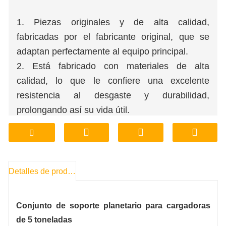
1. Piezas originales y de alta calidad,
fabricadas por el fabricante original, que se
adaptan perfectamente al equipo principal.
2. Está fabricado con materiales de alta
calidad, lo que le confiere una excelente
resistencia al desgaste y durabilidad,
prolongando así su vida útil.
3. Funcionamiento estable, bajo nivel de ruido y
una fiabilidad excepcional.
4. La fábrica ofrece suministro directo y puede
personalizar el proceso de elaboración según
Detalles de producto
las necesidades del cliente.
5. Precios competitivos y un sistema fiable de
Conjunto de soporte planetario para cargadoras
garantía de calidad.
de 5 toneladas