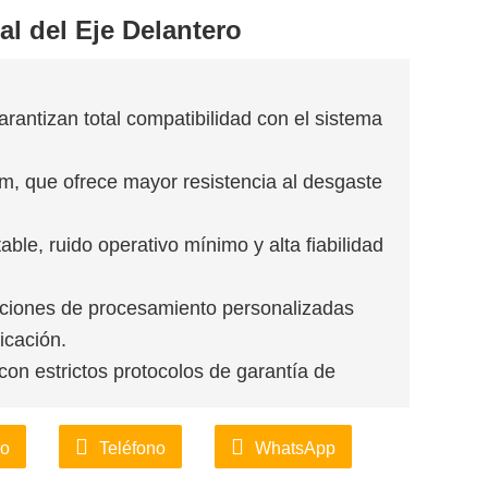
al del Eje Delantero
antizan total compatibilidad con el sistema
m, que ofrece mayor resistencia al desgaste
able, ruido operativo mínimo y alta fiabilidad
opciones de procesamiento personalizadas
icación.
on estrictos protocolos de garantía de
ío inmediato, respaldado por logística
co
Teléfono
WhatsApp
ega cortos.