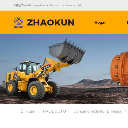
S撼动Zhao坤 maquinaria de construcción co., Ltd.
Hogar
Hogar
PRODUCTO
Conjunto reductor principal