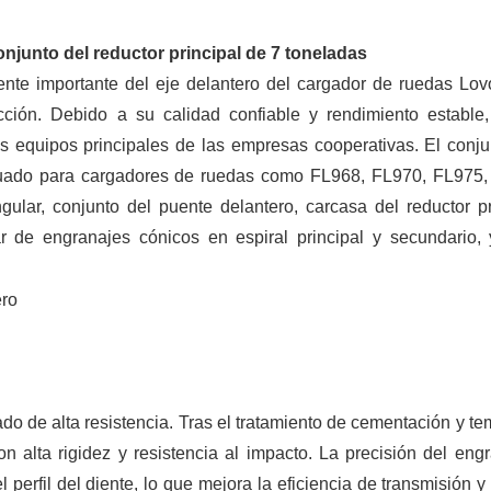
onjunto del reductor principal de 7 toneladas
ente importante del eje delantero del cargador de ruedas Lov
ción. Debido a su calidad confiable y rendimiento estable
 equipos principales de las empresas cooperativas. El conju
cuado para cargadores de ruedas como FL968, FL970, FL975, 
ngular, conjunto del puente delantero, carcasa del reductor pr
par de engranajes cónicos en espiral principal y secundario, 
do de alta resistencia. Tras el tratamiento de cementación y tem
on alta rigidez y resistencia al impacto. La precisión del eng
 perfil del diente, lo que mejora la eficiencia de transmisión y