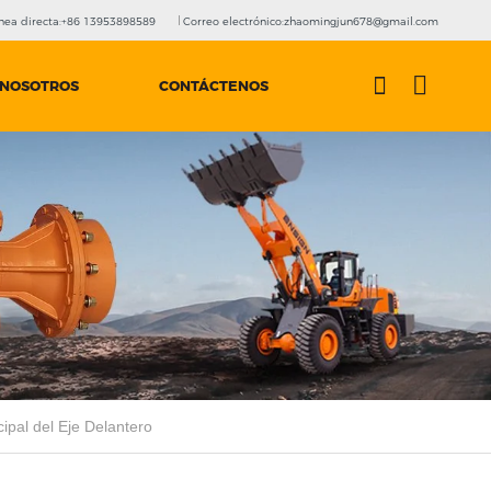
nea directa:+86 13953898589
Correo electrónico:zhaomingjun678@gmail.com
 NOSOTROS
CONTÁCTENOS
ipal del Eje Delantero