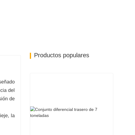
Productos populares
señado
cia del
sión de
eje, la