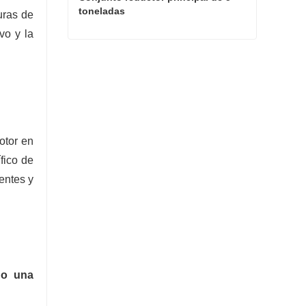
toneladas
uras de
vo y la
Conjunto reductor principal de 5 toneladas
Contacta ahora
otor en
fico de
entes y
do una