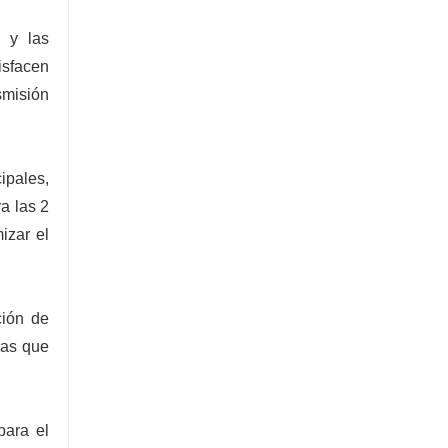
s y las
isfacen
smisión
ipales,
a las 2
izar el
ción de
mas que
para el