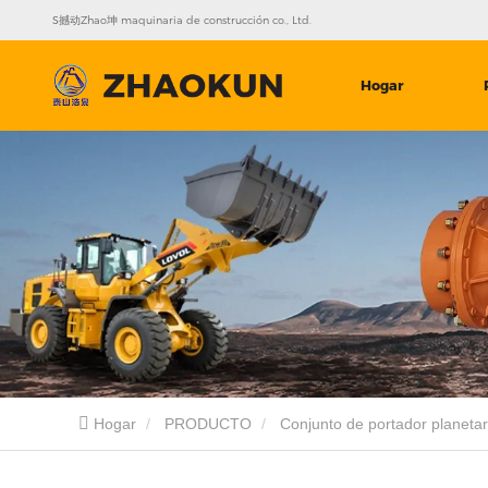
S撼动Zhao坤 maquinaria de construcción co., Ltd.
Hogar
Hogar
PRODUCTO
Conjunto de portador planetar