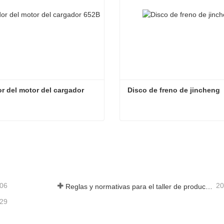
r del motor del cargador 
Disco de freno de jincheng
Radiador del motor del cargador 652B
Disco de freno de jincheng
acta ahora
Contacta ahora
-06
20
Reglas y normativas para el taller de producción de piezas de cargadoras ——Shandong Zhaokun Engineering Machinery Co., Ltd
-29