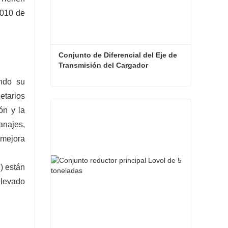
H010 de
Conjunto de Diferencial del Eje de 
Transmisión del Cargador
ando su
etarios
Conjunto de Diferencial del Eje de Transmisión del Cargador
ón y la
Contacta ahora
anajes,
 mejora
) están
elevado