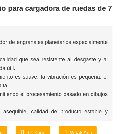
io para cargadora de ruedas de 7
tador de engranajes planetarios especialmente
a calidad que sea resistente al desgaste y al
a útil.
miento es suave, la vibración es pequeña, el
lta.
dmitiendo el procesamiento basado en dibujos
io asequible, calidad de producto estable y
ck, servicios integrales de almacenamiento,
co
Teléfono
WhatsApp