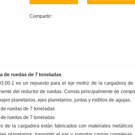
distribución y logística, y una entrega efic
Compartir:
a de ruedas de 7 toneladas
3.00.1 es un repuesto para el eje motriz de la cargadora de
ente del reductor de ruedas. Consta principalmente de comp
es planetarios, ejes planetarios, juntas y rodillos de agujas.
s de la cargadora están fabricados con materiales metálicos 
jes planetarios, transmitir el par y soportar cargas complejas.