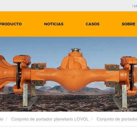
Lí
PRODUCTO
NOTICIAS
CASOS
SOBRE
io
Conjunto de portador planetario LOVOL
Conjunto de portado