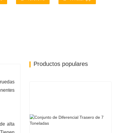
iente y rápida.
Productos populares
 ruedas
onentes
de alta
 Tienen