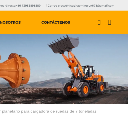
nea directa:+86 13953898589
Correo electrónico:zhaomingjun678@gmail.com
 NOSOTROS
CONTÁCTENOS
r planetario para cargadora de ruedas de 7 toneladas