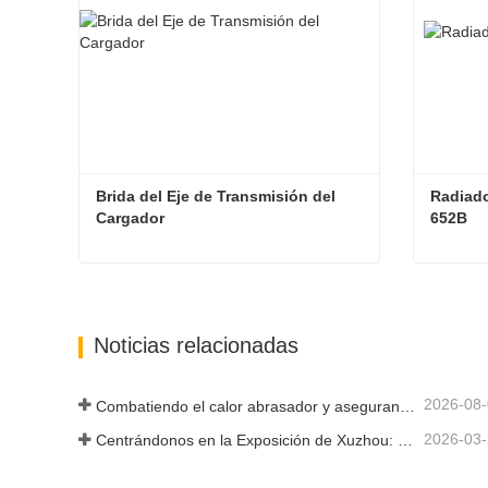
Brida del Eje de Transmisión del 
Radiado
Cargador
652B
Brida del Eje de Transmisión del Cargador
Contacta ahora
Cont
Noticias relacionadas
2026-08
Combatiendo el calor abrasador y asegurando la entrega: la empresa completó con éxito la tarea de envío de accesorios para cargadoras
2026-03
Centrándonos en la Exposición de Xuzhou: Shandong Zhaokun Engineering Machinery Co., Ltd. interpreta la nueva fortaleza de las piezas de cargadoras con "ventaja de origen".