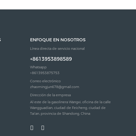
S
ENFOQUE EN NOSOTROS
Línea directa de servicio nacional
+8613953898589
Whatsapp
+8613953875753
Correo electrónico
zhaomingjun678@gmail.com
Dirección de la empresa
Al este de la gasolinera Wangxi, oficina de la calle
Wangguadian, ciudad de Feicheng, ciudad de
Tai'an, provincia de Shandong, China