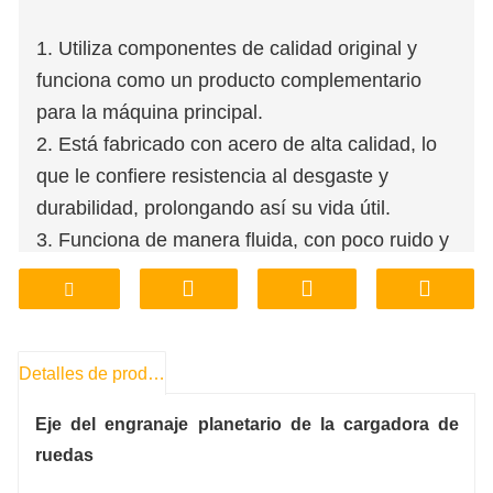
1. Utiliza componentes de calidad original y
funciona como un producto complementario
para la máquina principal.
2. Está fabricado con acero de alta calidad, lo
que le confiere resistencia al desgaste y
durabilidad, prolongando así su vida útil.
3. Funciona de manera fluida, con poco ruido y
alta fiabilidad.
El eje planetario se ofrece en una tienda que
trabaja directamente con el fabricante y permite
su personalización.
Detalles de producto
5. Se ofrece a un precio asequible y con
Eje del engranaje planetario de la cargadora de
garantía de calidad.
ruedas
6. El eje se encuentra en stock en la fábrica, lo