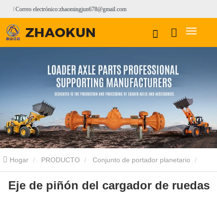
Correo electrónico:zhaomingjun678@gmail.com
Hogar
PRODUCTO
Conjunto de portador planetario
Eje de piñón del cargador de ruedas
Conjunto de portador planetario LOVOL
Eje de piñón del
cargador de ruedas