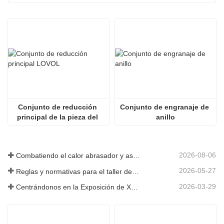
Conjunto de reducción 
Conjunto de engranaje de 
principal de la pieza del 
anillo
cargador
2026-08-06
Combatiendo el calor abrasador y asegurando la entrega: la empresa completó con éxito la tarea de envío de accesorios para cargadoras
2026-05-27
Reglas y normativas para el taller de producción de piezas de cargadoras ——Shandong Zhaokun Engineering Machinery Co., Ltd
2026-03-29
Centrándonos en la Exposición de Xuzhou: Shandong Zhaokun Engineering Machinery Co., Ltd. interpreta la nueva fortaleza de las piezas de cargadoras con "ventaja de origen".