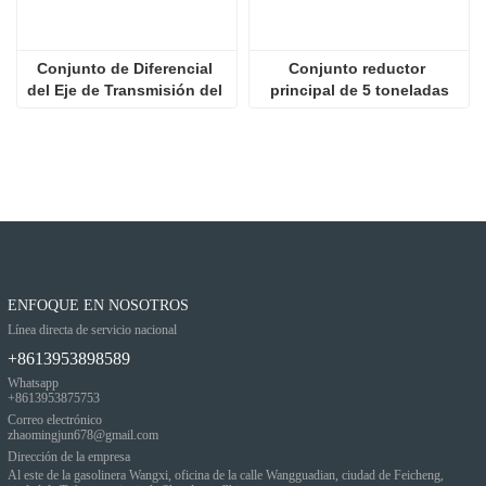
Conjunto de Diferencial 
Conjunto reductor 
del Eje de Transmisión del 
principal de 5 toneladas
Cargador
ENFOQUE EN NOSOTROS
Línea directa de servicio nacional
+8613953898589
Whatsapp
+8613953875753
Correo electrónico
zhaomingjun678@gmail.com
Dirección de la empresa
Al este de la gasolinera Wangxi, oficina de la calle Wangguadian, ciudad de Feicheng,