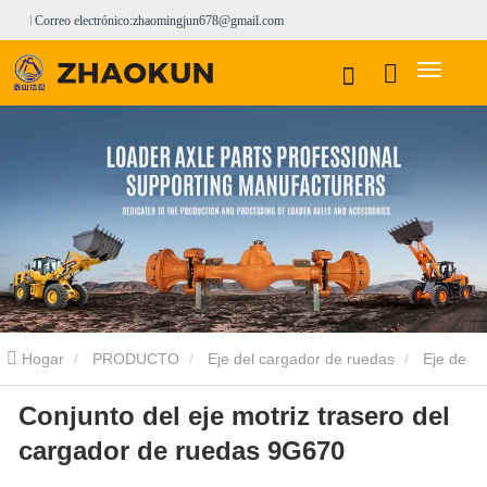
Correo electrónico:zhaomingjun678@gmail.com
Hogar
PRODUCTO
Eje del cargador de ruedas
Eje de
Conjunto del eje motriz trasero del
cargadora de ruedas LOVOL
Conjunto del eje motriz trasero del
cargador de ruedas 9G670
cargador de ruedas 9G670