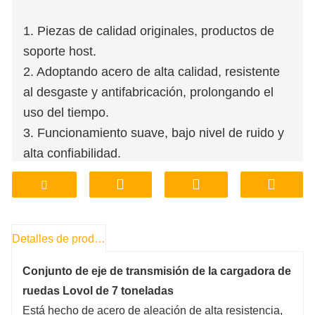
1. Piezas de calidad originales, productos de
soporte host.
2. Adoptando acero de alta calidad, resistente
al desgaste y antifabricación, prolongando el
uso del tiempo.
3. Funcionamiento suave, bajo nivel de ruido y
alta confiabilidad.
4. Tienda de fábrica, personalización de
procesamiento de soporte.
5. Precio asequible, garantía de calidad.
6. Almacenamiento, entrega, transporte en
Detalles de producto
fábrica, conveniente y rápido.
Conjunto de eje de transmisión de la cargadora de
ruedas Lovol de 7 toneladas
Está hecho de acero de aleación de alta resistencia,