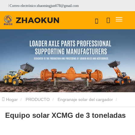
Correo electrónico:zhaomingjun678@gmail.com
Hogar
PRODUCTO
Engranaje solar del cargador
Equipo solar XCMG de 3 toneladas
Engranaje solar del cargador XCMG
Equipo solar XCMG de 3
toneladas