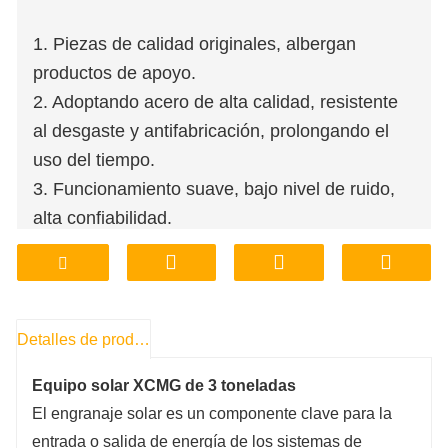
1. Piezas de calidad originales, albergan
productos de apoyo.
2. Adoptando acero de alta calidad, resistente
al desgaste y antifabricación, prolongando el
uso del tiempo.
3. Funcionamiento suave, bajo nivel de ruido,
alta confiabilidad.
4. Tienda de fábrica, personalización de
procesamiento de soporte.
5. Precio asequible, garantía de calidad.
6. Almacenamiento de fábrica, entrega,
Detalles de producto
transporte, conveniente y rápido.
Equipo solar XCMG de 3 toneladas
El engranaje solar es un componente clave para la
entrada o salida de energía de los sistemas de