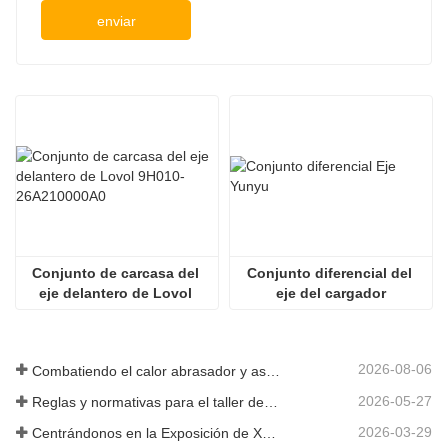
enviar
Conjunto de carcasa del 
Conjunto diferencial del 
eje delantero de Lovol 
eje del cargador
9H010-26A210000A0
2026-08-06
Combatiendo el calor abrasador y asegurando la entrega: la empresa completó con éxito la tarea de envío de accesorios para cargadoras
2026-05-27
Reglas y normativas para el taller de producción de piezas de cargadoras ——Shandong Zhaokun Engineering Machinery Co., Ltd
2026-03-29
Centrándonos en la Exposición de Xuzhou: Shandong Zhaokun Engineering Machinery Co., Ltd. interpreta la nueva fortaleza de las piezas de cargadoras con "ventaja de origen".