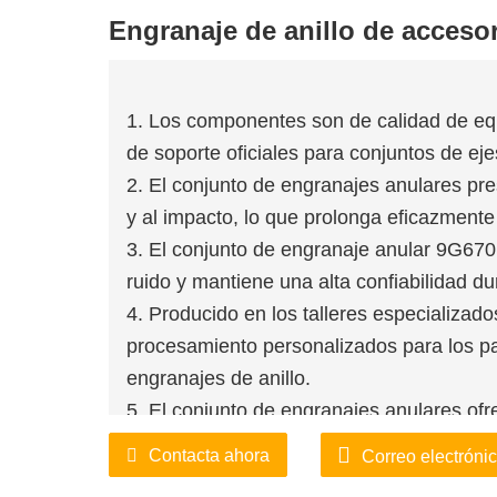
Engranaje de anillo de acceso
1. Los componentes son de calidad de equ
de soporte oficiales para conjuntos de ej
2. El conjunto de engranajes anulares pre
y al impacto, lo que prolonga eficazmente s
3. El conjunto de engranaje anular 9G670
ruido y mantiene una alta confiabilidad dur
4. Producido en los talleres especializado
procesamiento personalizados para los pa
engranajes de anillo.
5. El conjunto de engranajes anulares ofr
rigurosos sistemas de garantía de calidad
Contacta ahora
Correo electróni
6. El inventario en fábrica está disponible