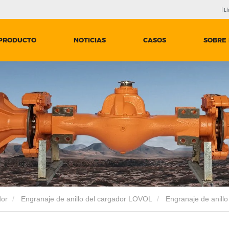
Lí
PRODUCTO
NOTICIAS
CASOS
SOBRE
dor
Engranaje de anillo del cargador LOVOL
Engranaje de anillo