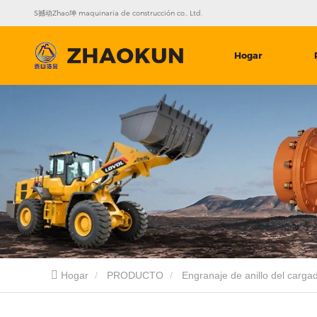
S撼动Zhao坤 maquinaria de construcción co., Ltd.
Hogar
Hogar
PRODUCTO
Engranaje de anillo del carga