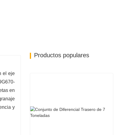
e convenientes y rápidos.
Productos populares
 el eje
 9G670-
etas en
granaje
encia y