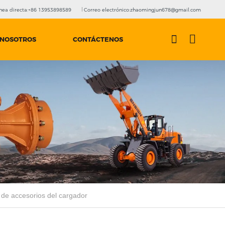
nea directa:+86 13953898589
Correo electrónico:zhaomingjun678@gmail.com
 NOSOTROS
CONTÁCTENOS
 de accesorios del cargador