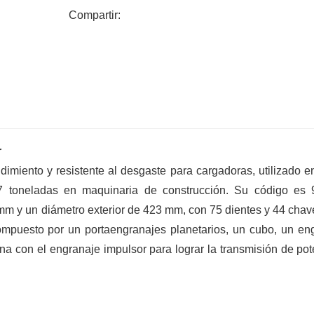
garantiza arreglos de entrega y transport
Compartir:
r
miento y resistente al desgaste para cargadoras, utilizado en
7 toneladas en maquinaria de construcción. Su código es
mm y un diámetro exterior de 423 mm, con 75 dientes y 44 chav
 compuesto por un portaengranajes planetarios, un cubo, un en
ana con el engranaje impulsor para lograr la transmisión de pot