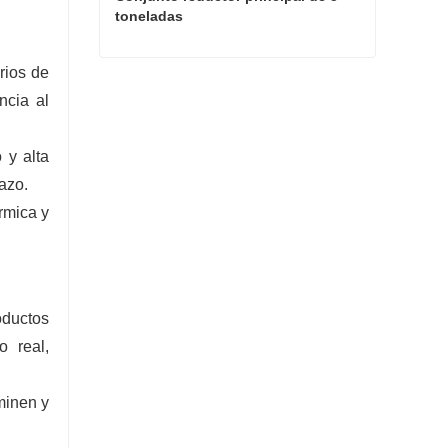
toneladas
rios de
Conjunto reductor principal de 5 toneladas
ncia al
Contacta ahora
 y alta
azo.
rmica y
oductos
o real,
minen y