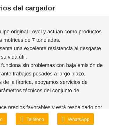
rios del cargador
ipo original Lovol y actúan como productos
es motrices de 7 toneladas.
senta una excelente resistencia al desgaste
u vida útil.
 funciona sin problemas con baja emisión de
ante trabajos pesados ​​a largo plazo.
s de la fábrica, apoyamos servicios de
rámetros técnicos del conjunto de
ece precios favorables y está respaldado por
.
co
Teléfono
WhatsApp
 para el conjunto de la corona, lo que