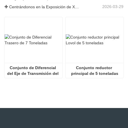
2026-03-29
Centrándonos en la Exposición de Xuzhou: Shandong Zhaokun Engineering Machinery Co., Ltd. interpreta la nueva fortaleza de las piezas de cargadoras con "ventaja de origen".
Conjunto de Diferencial 
Conjunto reductor 
del Eje de Transmisión del 
principal de 5 toneladas
Cargador