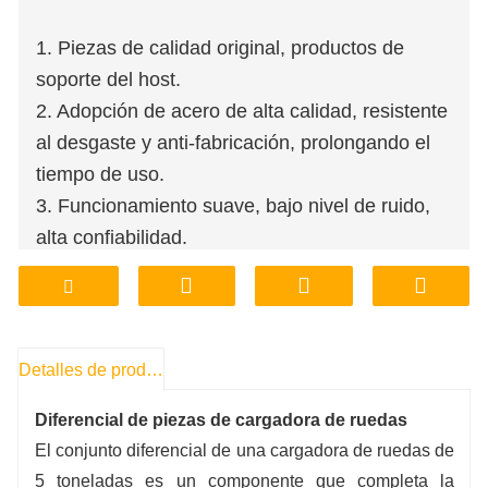
1. Piezas de calidad original, productos de
soporte del host.
2. Adopción de acero de alta calidad, resistente
al desgaste y anti-fabricación, prolongando el
tiempo de uso.
3. Funcionamiento suave, bajo nivel de ruido,
alta confiabilidad.
4. Tienda de fábrica, soporte de
personalización de procesamiento.
5. Precio asequible, garantía de calidad.
6. Almacenamiento en fábrica, entrega,
Detalles de producto
transporte, conveniente y rápido.
Diferencial de piezas de cargadora de ruedas
El conjunto diferencial de una cargadora de ruedas de
5 toneladas es un componente que completa la