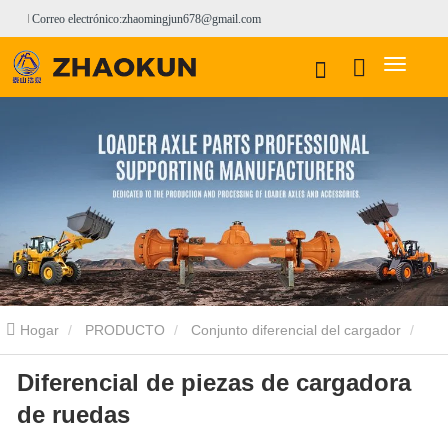
Correo electrónico:zhaomingjun678@gmail.com
Hogar
PRODUCTO
Conjunto diferencial del cargador
Diferencial de piezas de cargadora
Conjunto diferencial del cargador XCMG
Diferencial de piezas de
de ruedas
cargadora de ruedas