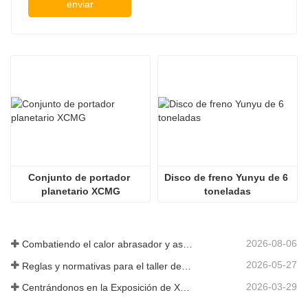
enviar
Conjunto de portador 
Disco de freno Yunyu de 6 
planetario XCMG
toneladas
2026-08-06
Combatiendo el calor abrasador y asegurando la entrega: la empresa completó con éxito la tarea de envío de accesorios para cargadoras
2026-05-27
Reglas y normativas para el taller de producción de piezas de cargadoras ——Shandong Zhaokun Engineering Machinery Co., Ltd
2026-03-29
Centrándonos en la Exposición de Xuzhou: Shandong Zhaokun Engineering Machinery Co., Ltd. interpreta la nueva fortaleza de las piezas de cargadoras con "ventaja de origen".