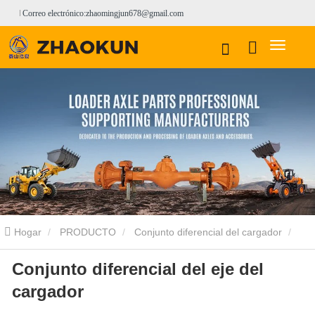
Correo electrónico:zhaomingjun678@gmail.com
Hogar
PRODUCTO
Conjunto diferencial del cargador
Conjunto diferencial del eje del
Conjunto diferencial del cargador YunYu
Conjunto diferencial del
cargador
eje del cargador