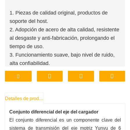
1. Piezas de calidad original, productos de
soporte del host.
2. Adopción de acero de alta calidad, resistente
al desgaste y anti-fabricación, prolongando el
tiempo de uso.
3. Funcionamiento suave, bajo nivel de ruido,
alta confiabilidad.
4. Tienda de fábrica, soporte de
personalización de procesamiento.
5. Precio asequible, garantía de calidad.
6. Almacenamiento en fábrica, entrega,
Detalles de producto
transporte, conveniente y rápido.
Conjunto diferencial del eje del cargador
El conjunto diferencial es un componente clave del
sistema de transmisión del eje motriz Yunyu de 6