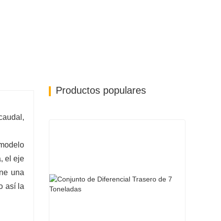
a para garantizar una entrega y logística
Productos populares
caudal,
 modelo
 el eje
ene una
 así la