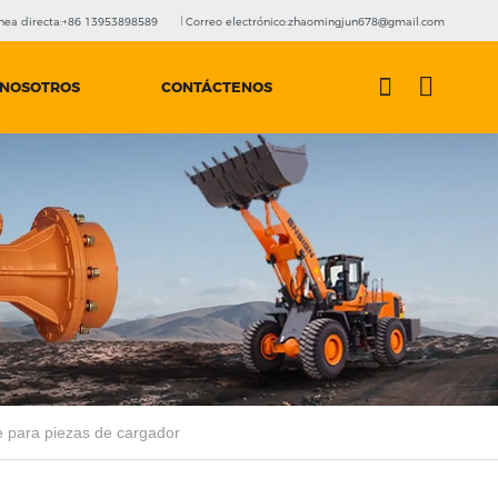
nea directa:+86 13953898589
Correo electrónico:zhaomingjun678@gmail.com
 NOSOTROS
CONTÁCTENOS
e para piezas de cargador