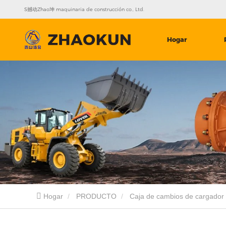
S撼动Zhao坤 maquinaria de construcción co., Ltd.
Hogar
Hogar
PRODUCTO
Caja de cambios de cargador