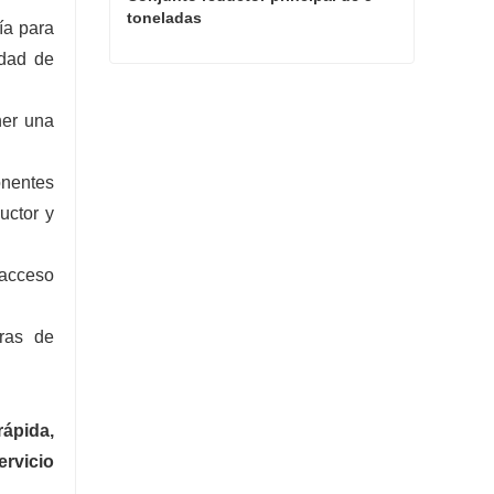
toneladas
ía para
idad de
Conjunto reductor principal de 5 toneladas
ner una
Contacta ahora
onentes
uctor y
 acceso
ras de
ápida,
ervicio