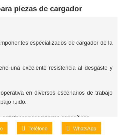
ara piezas de cargador
componentes especializados de cargador de la
iene una excelente resistencia al desgaste y
 operativa en diversos escenarios de trabajo
bajo ruido.
a satisfacer necesidades específicas.
co
Teléfono
WhatsApp
idad para lograr una relación costo-beneficio