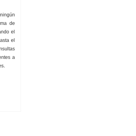
 ningún
tema de
ando el
asta el
nsultas
entes a
es.