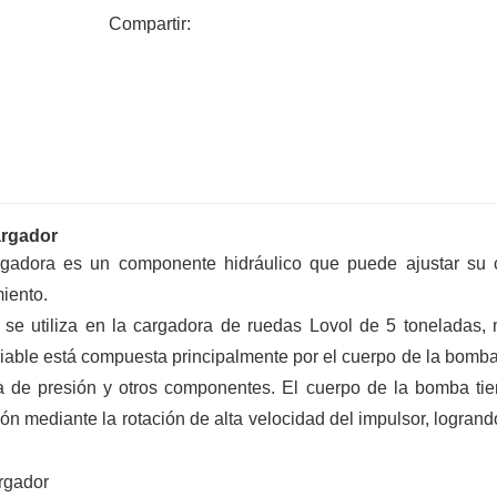
óptima.
Compartir:
6. Almacene en el almacén de la fábric
rápidas y sin preocupaciones.
argador
gadora es un componente hidráulico que puede ajustar su 
miento.
se utiliza en la cargadora de ruedas Lovol de 5 toneladas,
le está compuesta principalmente por el cuerpo de la bomba,
ora de presión y otros componentes. El cuerpo de la bomba ti
ón mediante la rotación de alta velocidad del impulsor, logrando